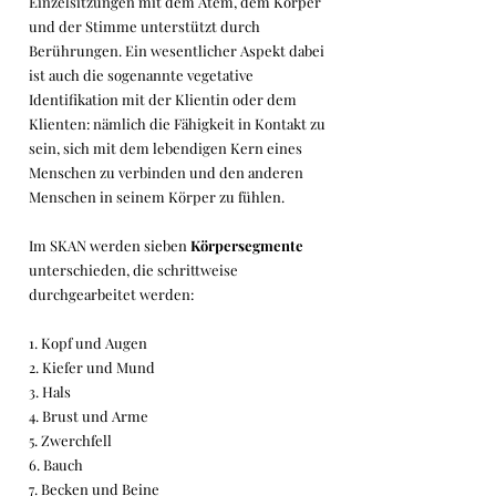
Einzelsitzungen mit dem Atem, dem Körper
und der Stimme unterstützt durch
Berührungen. Ein wesentlicher Aspekt dabei
ist auch die sogenannte vegetative
Identifikation mit der Klientin oder dem
Klienten: nämlich die Fähigkeit in Kontakt zu
sein, sich mit dem lebendigen Kern eines
Menschen zu verbinden und den anderen
Menschen in seinem Körper zu fühlen.
Im SKAN werden sieben
Körpersegmente
unterschieden, die schrittweise
durchgearbeitet werden:
1. Kopf und Augen
2. Kiefer und Mund
3. Hals
4. Brust und Arme
5. Zwerchfell
6. Bauch
7. Becken und Beine