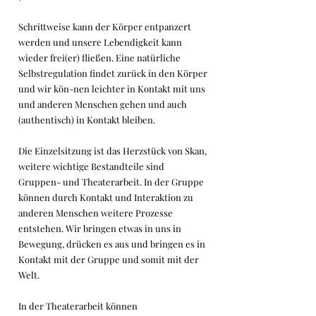
Schrittweise kann der Körper entpanzert
werden und unsere Lebendigkeit kann
wieder frei(er) fließen. Eine natürliche
Selbstregulation findet zurück in den Körper
und wir kön-nen leichter in Kontakt mit uns
und anderen Menschen gehen und auch
(authentisch) in Kontakt bleiben.
Die Einzelsitzung ist das Herzstück von Skan,
weitere wichtige Bestandteile sind
Gruppen- und Theaterarbeit. In der Gruppe
können durch Kontakt und Interaktion zu
anderen Menschen weitere Prozesse
entstehen. Wir bringen etwas in uns in
Bewegung, drücken es aus und bringen es in
Kontakt mit der Gruppe und somit mit der
Welt.
In der Theaterarbeit können