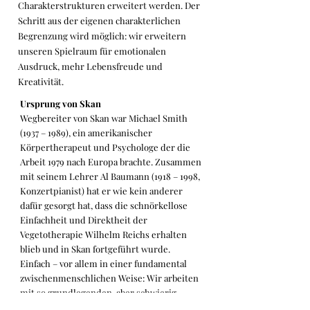
Charakterstrukturen erweitert werden. Der
Schritt aus der eigenen charakterlichen
Begrenzung wird möglich: wir erweitern
unseren Spielraum für emotionalen
Ausdruck, mehr Lebensfreude und
Kreativität.
Ursprung von Skan
Wegbereiter von Skan war Michael Smith
(1937 – 1989), ein amerikanischer
Körpertherapeut und Psychologe der die
Arbeit 1979 nach Europa brachte. Zusammen
mit seinem Lehrer Al Baumann (1918 – 1998,
Konzertpianist) hat er wie kein anderer
dafür gesorgt hat, dass die schnörkellose
Einfachheit und Direktheit der
Vegetotherapie Wilhelm Reichs erhalten
blieb und in Skan fortgeführt wurde.
Einfach – vor allem in einer fundamental
zwischen­menschlichen Weise: Wir arbeiten
mit so grundlegenden, aber schwierig
gewordenen Dingen wie atmen, sich –