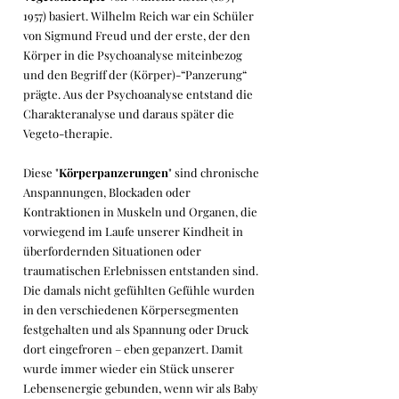
1957)
basiert. Wilhelm Reich war ein Schüler
von Sigmund Freud und der erste, der den
Körper in die Psychoanalyse miteinbezog
und den Begriff der (Körper)-“Panzerung“
prägte. Aus der Psychoanalyse entstand die
Charakteranalyse und daraus später die
Vegeto-therapie.
Diese "
Körperpanzerungen
" sind chronische
Anspannungen, Blockaden oder
Kontraktionen in Muskeln und Organen, die
vorwiegend im Laufe unserer Kindheit in
überfordernden Situationen oder
traumatischen Erlebnissen entstanden sind.
Die damals nicht gefühlten Gefühle wurden
in den verschiedenen Körpersegmenten
festgehalten und als Spannung oder Druck
dort eingefroren – eben gepanzert. Damit
wurde immer wieder ein Stück unserer
Lebensenergie gebunden, wenn wir als Baby