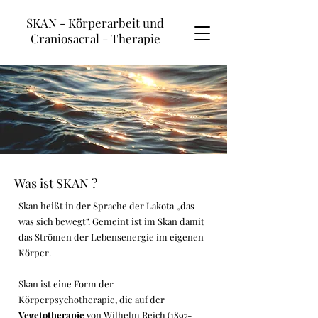
SKAN - Körperarbeit und
Craniosacral - Therapie
Was ist SKAN ?
Skan heißt in der Sprache der Lakota „das
was sich bewegt“. Gemeint ist im Skan damit
das Strömen der Lebensenergie im eigenen
Körper.
Skan ist eine Form der
Körperpsychotherapie, die auf der
Vegetotherapie
von Wilhelm Reich
(1897-