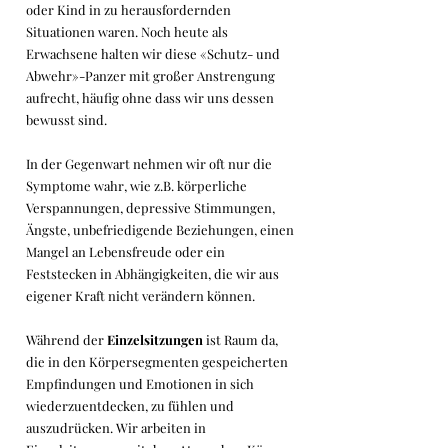
oder Kind in zu herausfordernden
Situationen waren. Noch heute als
Erwachsene halten wir diese «Schutz- und
Abwehr»-Panzer mit großer Anstrengung
aufrecht, häufig ohne dass wir uns dessen
bewusst sind.
In der Gegenwart nehmen wir oft nur die
Symptome
wahr, wie z.B. körperliche
Verspannungen, depressive Stimmungen,
Ängste, unbefriedigende Beziehungen, einen
Mangel an Lebensfreude oder ein
Feststecken in Abhängigkeiten, die wir aus
eigener Kraft nicht verändern können.
Während der
Einzelsitzungen
ist Raum da,
die in den Körpersegmenten gespeicherten
Empfindungen und Emotionen in sich
wiederzuentdecken, zu fühlen und
auszudrücken. Wir arbeiten in